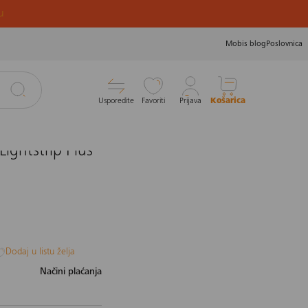
u
Mobis blog
Poslovnica
Usporedite
Favoriti
Prijava
Košarica
ightstrip Plus
Dodaj u listu želja
Načini plaćanja