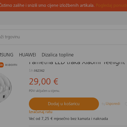
Čistimo zalihe i snizili smo cijene izložbenih artikala.
Pogledaj ponud
ametna LED traka Xiaomi Yeelight Lightstrip Plus
MSUNG
HUAWEI
Dizalica topline
Pametna LED traka Xiaomi Yeelight L
Šifra
162362
29,00 €
PDV uključen u cijenu.
Dodaj u košaricu
Usporedi
Izračunaj ratu
Već od
7,25 €
mjesečno bez kamata i naknada