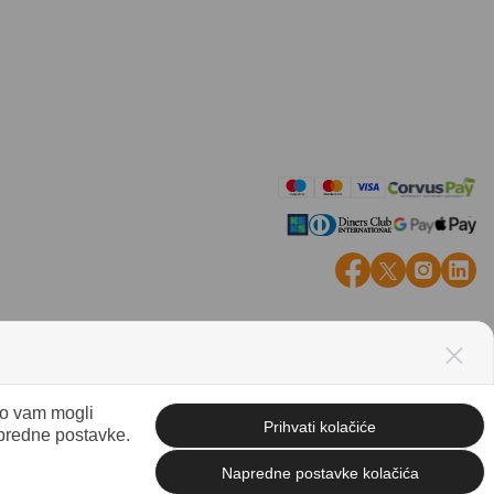
mo vam mogli
Prihvati kolačiće
apredne postavke.
Izrada web shopa
Napredne postavke kolačića