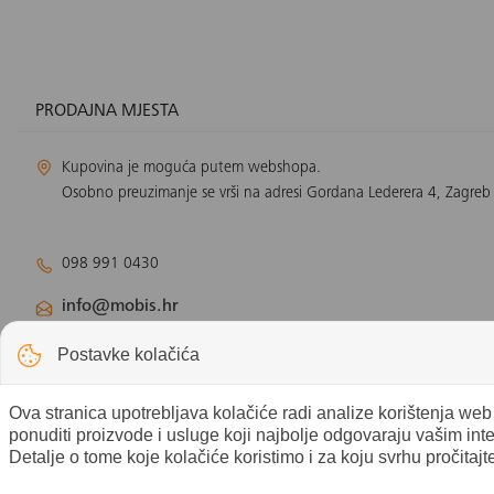
PRODAJNA MJESTA
Kupovina je moguća putem webshopa.
Osobno preuzimanje se vrši na adresi Gordana Lederera 4, Zagreb
098 991 0430
info@mobis.hr
Odjel klimatizacije:
klimatizacija@mobis.hr
Postavke kolačića
Odjel solarnih panela:
solar@mobis.hr
Ova stranica upotrebljava kolačiće radi analize korištenja we
ponuditi proizvode i usluge koji najbolje odgovaraju vašim int
Detalje o tome koje kolačiće koristimo i za koju svrhu pročitajt
© 2026 Mobis electronic d.o.o. - Sva prava pridržana. |
Postavke kol