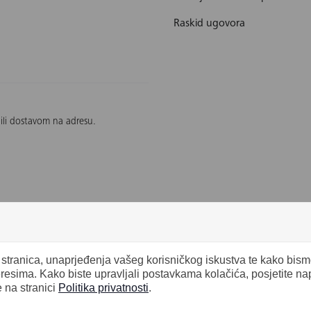
Raskid ugovora
 ili dostavom na adresu.
b stranica, unaprjeđenja vašeg korisničkog iskustva te kako bis
eresima. Kako biste upravljali postavkama kolačića, posjetite n
e na stranici
Politika privatnosti
.
ačića