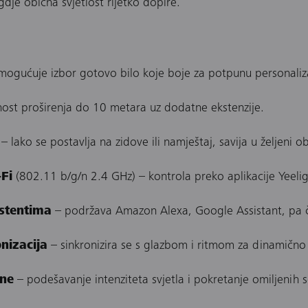
 gdje obična svjetlost rijetko dopire.
ogućuje izbor gotovo bilo koje boje za potpunu personaliz
ost proširenja do 10 metara uz dodatne ekstenzije.
– lako se postavlja na zidove ili namještaj, savija u željeni o
Fi
(802.11 b/g/n 2.4 GHz) – kontrola preko aplikacije Yeelig
istentima
– podržava Amazon Alexa, Google Assistant, pa ča
nizacija
– sinkronizira se s glazbom i ritmom za dinamično
ene
– podešavanje intenziteta svjetla i pokretanje omiljenih