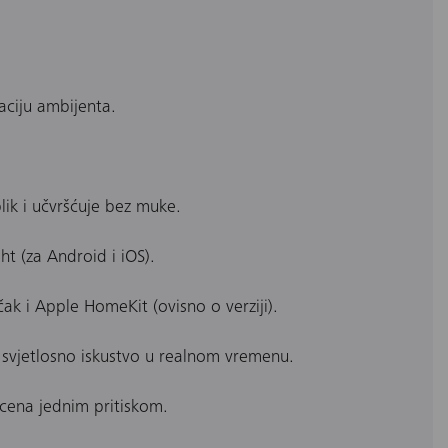
aciju ambijenta.
blik i učvršćuje bez muke.
ht (za Android i iOS).
k i Apple HomeKit (ovisno o verziji).
 svjetlosno iskustvo u realnom vremenu.
 scena jednim pritiskom.