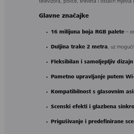
televizora, police, kreveta i ostalih mjesta
Glavne značajke
16 milijuna boja RGB palete
– om
Duljina trake 2 metra
, uz mogućn
Fleksibilan i samoljepljiv dizajn
Pametno upravljanje putem Wi‑
Kompatibilnost s glasovnim as
Scenski efekti i glazbena sinkro
Prigušivanje i predefinirane sc