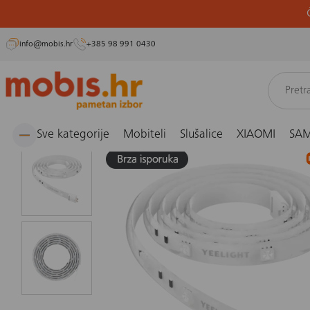
info@mobis.hr
+385 98 991 0430
Preskoči
Naslovnica
Smarthome, kućanski aparati i osobna njega
Smarthome i sigurnost
P
na
sadržaj
Sve kategorije
Mobiteli
Slušalice
XIAOMI
SA