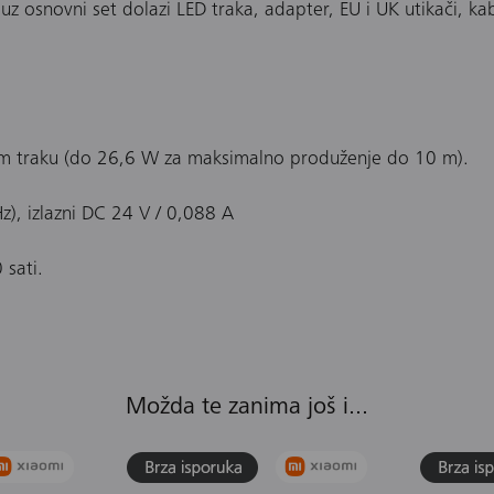
uz osnovni set dolazi LED traka, adapter, EU i UK utikači, kab
 m traku (do 26,6 W za maksimalno produženje do 10 m).
), izlazni DC 24 V / 0,088 A
 sati.
Možda te zanima još i...