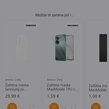
Možda te zanima još i...
Jamstvo: 24mj.
Jamstvo: 24mj.
Zaštitna maska
Zaštitna maska
Zaštitna ma
Samsung za
MaxMobile TPU za
MaxMobile 
Samsung Galaxy S25
Honor 90 Ultra Slim,
Xiaomi Redm
29,99 €
1,59 €
1,00 €
FE, prozirna
prozirna
14 5G Slim, 