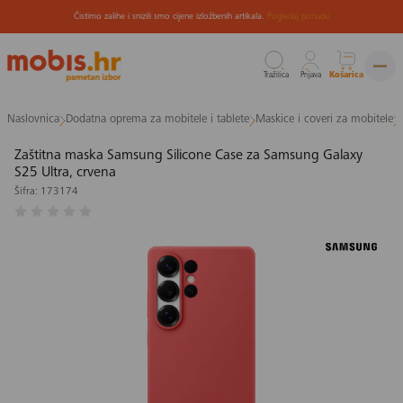
Čistimo zalihe i snizili smo cijene izložbenih artikala.
Pogledaj ponudu
Tražilica
Prijava
Košarica
Preskoči
Naslovnica
Dodatna oprema za mobitele i tablete
Maskice i coveri za mobitele
na
sadržaj
Zaštitna maska Samsung Silicone Case za Samsung Galaxy
S25 Ultra, crvena
Šifra: 173174