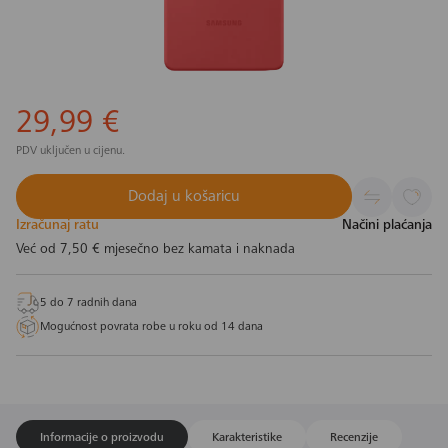
29,99 €
PDV uključen u cijenu.
Dodaj u košaricu
Izračunaj ratu
Načini plaćanja
Već od
7,50 €
mjesečno bez kamata i naknada
5 do 7 radnih dana
Mogućnost povrata robe u roku od 14 dana
Informacije o proizvodu
Karakteristike
Recenzije