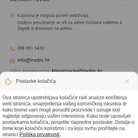
DOSTAVA I POVRAT
Kupovina je moguća putem webshopa.
Osobno preuzimanje se vrši na adresi Gordana Lederera 4,
Zagreb ili dostavom na adresu.
098 991 0430
info@mobis.hr
Odjel klimatizacije:
klimatizacija@mobis.hr
Odjel solarnih panela:
solar@mobis.hr
Postavke kolačića
Ova stranica upotrebljava kolačiće radi analize korištenja
web stranica, unaprjeđenja vašeg korisničkog iskustva te
kako bismo vam mogli ponuditi proizvode i usluge koji
najbolje odgovaraju vašim interesima. Kako biste upravljali
postavkama kolačića, posjetite napredne postavke. Detalje o
tome koje kolačiće koristimo i za koju svrhu pročitajte na
stranici
Politika privatnosti
.