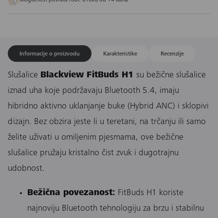
Mogućnost povrata robe u roku od 14 dana
Informacije o proizvodu
Karakteristike
Recenzije
Slušalice
Blackview FitBuds H1
su bežične slušalice
iznad uha koje podržavaju Bluetooth 5.4, imaju
hibridno aktivno uklanjanje buke (Hybrid ANC) i sklopivi
dizajn. Bez obzira jeste li u teretani, na trčanju ili samo
želite uživati u omiljenim pjesmama, ove bežične
slušalice pružaju kristalno čist zvuk i dugotrajnu
udobnost.
Bežična povezanost:
FitBuds H1 koriste
najnoviju Bluetooth tehnologiju za brzu i stabilnu