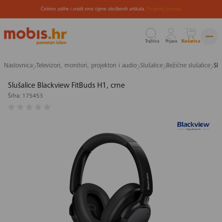
Čistimo zalihe i snizili smo cijene izložbenih artikala.
Pogledaj ponudu
Tražilica
Prijava
Košarica
Preskoči
Naslovnica
Televizori, monitori, projektori i audio
Slušalice
Bežične slušalice
Slu
na
sadržaj
Slušalice Blackview FitBuds H1, crne
Šifra: 175453