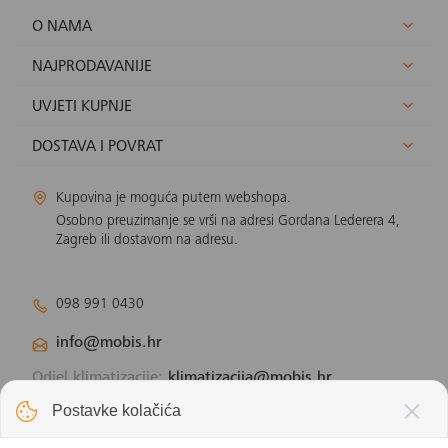
O NAMA
NAJPRODAVANIJE
UVJETI KUPNJE
DOSTAVA I POVRAT
Kupovina je moguća putem webshopa.
Osobno preuzimanje se vrši na adresi Gordana Lederera 4,
Zagreb ili dostavom na adresu.
098 991 0430
info@mobis.hr
Odjel klimatizacije:
klimatizacija@mobis.hr
Odjel solarnih panela:
solar@mobis.hr
Postavke kolačića