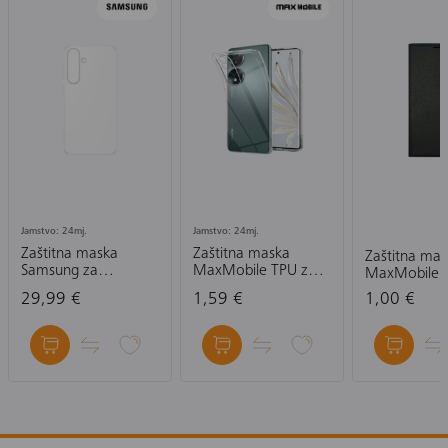
Jamstvo: 24mj.
Jamstvo: 24mj.
Zaštitna maska
Zaštitna maska
Zaštitna ma
Samsung za
MaxMobile TPU za
MaxMobile 
Samsung Galaxy S25
Honor 90 Ultra Slim,
Xiaomi Redm
29,99 €
1,59 €
1,00 €
FE, prozirna
prozirna
14 5G Slim, 