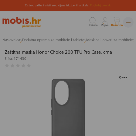
Čistimo zalihe i snizili smo cijene izložbenih artikala.
Pogledaj ponudu
Tražilica
Prijava
Košarica
Preskoči
Naslovnica
Dodatna oprema za mobitele i tablete
Maskice i coveri za mobitele
na
sadržaj
Zaštitna maska Honor Choice 200 TPU Pro Case, crna
Šifra: 171430