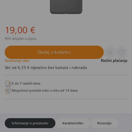
19,00 €
PDV uključen u cijenu.
Dodaj u košaricu
Izračunaj ratu
Načini plaćanja
Već od
6,33 €
mjesečno bez kamata i naknada
5 do 7 radnih dana
Mogućnost povrata robe u roku od 14 dana
Informacije o proizvodu
Karakteristike
Recenzije