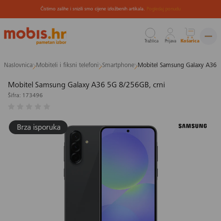
Čistimo zalihe i snizili smo cijene izložbenih artikala.
Pogledaj ponudu
Tražilica
Prijava
Košarica
Preskoči
Naslovnica
Mobiteli i fiksni telefoni
Smartphone
Mobitel Samsung Galaxy A36 
na
sadržaj
Mobitel Samsung Galaxy A36 5G 8/256GB, crni
Šifra: 173496