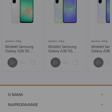
Jamstvo: 24mj.
Jamstvo: 24mj.
Jamstvo: 24mj.
Mobitel Samsung
Mobitel Samsung
Mobitel Sam
Galaxy A26 5G
Galaxy A36 5G
Galaxy A36 
6/128GB, bijeli
6/128GB, zeleni
6/128GB, sivi
O NAMA
NAJPRODAVANIJE