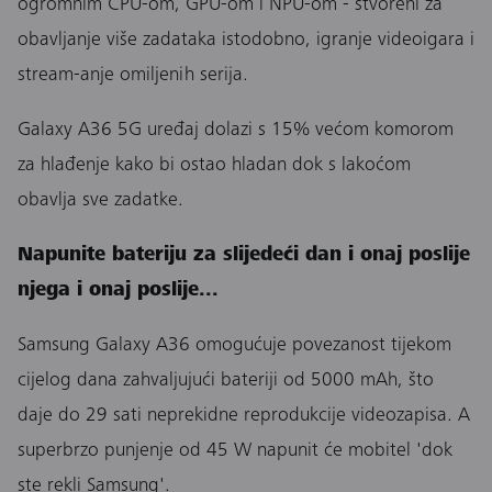
ogromnim CPU-om, GPU-om i NPU-om - stvoreni za
obavljanje više zadataka istodobno, igranje videoigara i
stream-anje omiljenih serija.
Galaxy A36 5G uređaj dolazi s 15% većom komorom
za hlađenje kako bi ostao hladan dok s lakoćom
obavlja sve zadatke.
Napunite bateriju za slijedeći dan i onaj poslije
njega i onaj poslije...
Samsung Galaxy A36 omogućuje povezanost tijekom
cijelog dana zahvaljujući bateriji od 5000 mAh, što
daje do 29 sati neprekidne reprodukcije videozapisa. A
superbrzo punjenje od 45 W napunit će mobitel 'dok
ste rekli Samsung'.