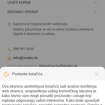
UVJETI KUPNJE
DOSTAVA I POVRAT
Kupovina je moguća putem webshopa.
Osobno preuzimanje se vrši na adresi Gordana Lederera 4,
Zagreb ili dostavom na adresu.
098 991 0430
info@mobis.hr
Odjel klimatizacije:
klimatizacija@mobis.hr
Odjel solarnih panela:
solar@mobis.hr
Postavke kolačića
Ova stranica upotrebljava kolačiće radi analize korištenja
web stranica, unaprjeđenja vašeg korisničkog iskustva te
kako bismo vam mogli ponuditi proizvode i usluge koji
najbolje odgovaraju vašim interesima. Kako biste upravljali