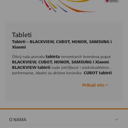
Tableti
Tableti – BLACKVIEW, CUBOT, HONOR, SAMSUNG i
Xiaomi
Otkrij našu ponudu
tableta
renomiranih brendova poput
BLACKVIEW, CUBOT, HONOR, SAMSUNG i Xiaomi
.
BLACKVIEW tableti
nude izdržljivost i visokokvalitetne
performanse, idealni za aktivne korisnike.
CUBOT tableti
pružaju odličan omjer cijene i kvalitete, savršeni za
svakodnevnu upotrebu.
HONOR tableti
kombiniraju
Prikaži više
elegantan dizajn s naprednim značajkama za savršeno
iskustvo multitaskinga.
SAMSUNG tableti
poznati su po
vrhunskoj kvaliteti ekrana i snažnim specifikacijama, dok
Xiaomi tableti
nude inovativne tehnologije po
pristupačnim cijenama.
O NAMA