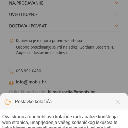
NAJPRODAVANIJE
UVJETI KUPNJE
DOSTAVA I POVRAT
Kupovina je moguća putem webshopa.
Osobno preuzimanje se vrši na adresi Gordana Lederera 4,
Zagreb ili dostavom na adresu.
098 991 0430
info@mobis.hr
Odjel klimatizacije:
klimatizacija@mobis.hr
Odjel solarnih panela:
solar@mobis.hr
Postavke kolačića
Ova stranica upotrebljava kolačiće radi analize korištenja
web stranica, unaprjeđenja vašeg korisničkog iskustva te