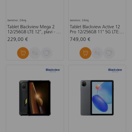
Jamstvo: 24mj.
Jamstvo: 24mj.
Tablet Blackview Mega 2
Tablet Blackview Active 12
12/256GB LTE 12”, plavi - set
Pro 12/256GB 11" 5G LTE:
gratis preklopna torbica,
crni
229,00 €
749,00 €
stylus olovka, tipkovnica,
miš, punjač, slušalice