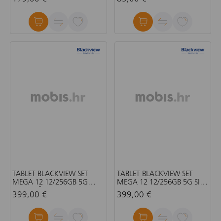
STYLUS OLOVKA
TABLET BLACKVIEW SET
TABLET BLACKVIEW SET
MEGA 12 12/256GB 5G
MEGA 12 12/256GB 5G SIVI
NARANČASTA 12.2 INCH
12.2 INCH +GRATIS COVER,
399,00 €
399,00 €
+GRATIS COVER, STYLUS
STYLUS PEN, TIPKOVNICA,
PEN, TIPKOVNICA, BEŽIČNII
BEŽIČNI MIŠ, SLUŠALICE
MIŠ, SLUŠALICE