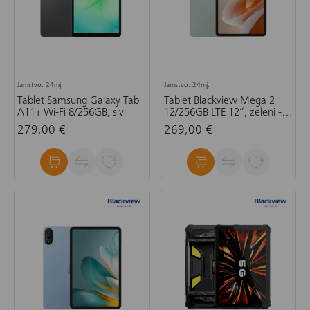
Jamstvo: 24mj.
Jamstvo: 24mj.
Tablet Samsung Galaxy Tab
Tablet Blackview Mega 2
A11+ Wi-Fi 8/256GB, sivi
12/256GB LTE 12”, zeleni -
set gratis preklopna torbica,
279,00 €
269,00 €
stylus olovka, tipkovnica,
miš, punjač, slušalice