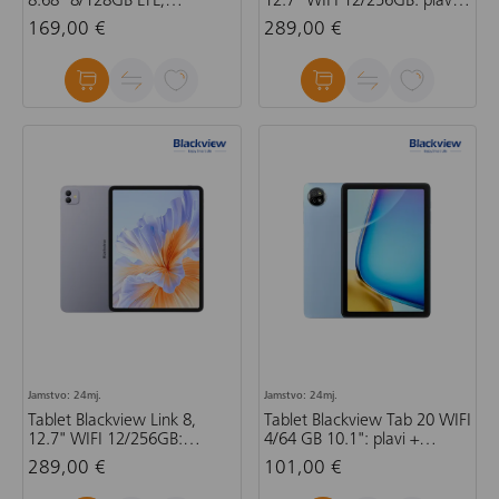
8.68" 8/128GB LTE,
12.7" WIFI 12/256GB: plavi -
narančasti (bez adaptera)
set gratis cover, stylus pen,
169,00 €
289,00 €
tipkovnica, bežični miš,
slušalice
Jamstvo: 24mj.
Jamstvo: 24mj.
Tablet Blackview Link 8,
Tablet Blackview Tab 20 WIFI
12.7" WIFI 12/256GB:
4/64 GB 10.1": plavi +
ljubičasti - set gratis cover,
preklopna torbica (bez
289,00 €
101,00 €
stylus pen, tipkovnica,
adaptera)
bežični miš, slušalice