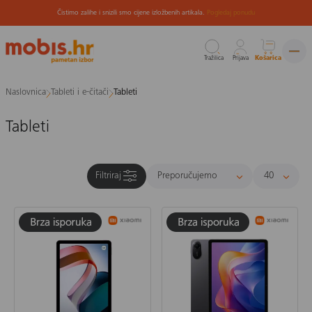
Čistimo zalihe i snizili smo cijene izložbenih artikala.
Pogledaj ponudu
Tražilica
Prijava
Košarica
Preskoči
Naslovnica
Tableti i e-čitači
Tableti
na
sadržaj
Tableti
Filtriraj