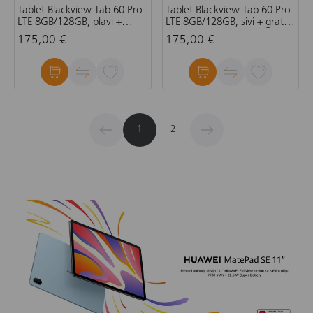
Tablet Blackview Tab 60 Pro
Tablet Blackview Tab 60 Pro
LTE 8GB/128GB, plavi +
LTE 8GB/128GB, sivi + gratis
gratis preklopna torbica,
preklopna torbica, olovka,
175,00 €
175,00 €
olovka, tipkovnica, bežični
tipkovnica, bežični miš,
miš, punjač, slušalice
punjač, slušalice
1
2