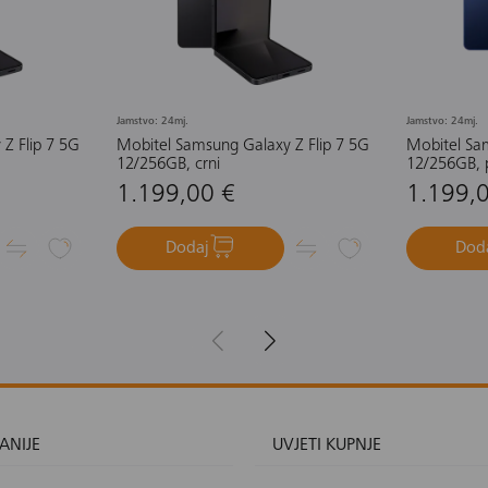
Jamstvo: 24mj.
Jamstvo: 24mj.
Z Flip 7 5G
Mobitel Samsung Galaxy Z Flip 7 5G
Mobitel Sa
12/256GB, crni
12/256GB, p
1.199,00 €
1.199,
Dodaj
Dod
ANIJE
UVJETI KUPNJE