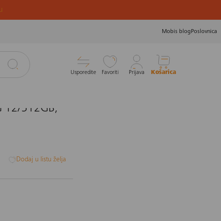
u
Mobis blog
Poslovnica
Usporedite
Favoriti
Prijava
Košarica
5G 12/512GB,
i
Dodaj u listu želja