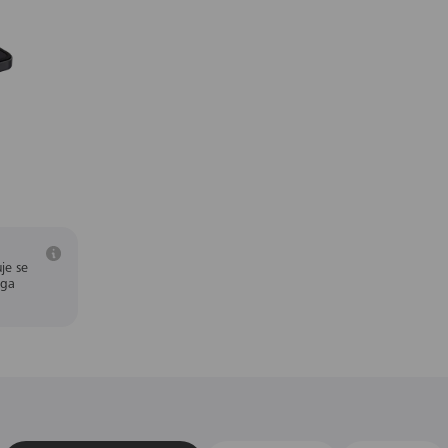
je se
aga