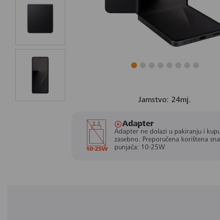
Jamstvo: 24mj.
Adapter
Adapter ne dolazi u pakiranju i kupu
zasebno. Preporučena korištena sn
punjača: 10-25W
10-25W