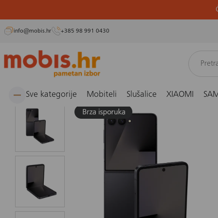
info@mobis.hr
+385 98 991 0430
Preskoči
Naslovnica
Mobiteli i fiksni telefoni
Smartphone
Mobitel Samsung Galaxy Z Flip 7
na
sadržaj
Sve kategorije
Mobiteli
Slušalice
XIAOMI
SA