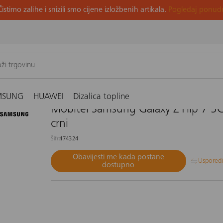
Čistimo zalihe i snizili smo cijene izložbenih artikala.
Pogledaj ponud
 5G 12/512GB, crni
MSUNG
HUAWEI
Dizalica topline
Mobitel Samsung Galaxy Z Flip 7 
crni
Šifra
174324
Obavijesti me kada postane
Uspored
dostupno